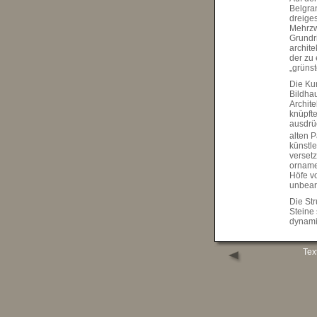
Belgran
dreige
Mehrzw
Grundr
archit
der zu
„grünst
Die Ku
Bildha
Archite
knüpft
ausdrü
alten P
künstle
verset
ornamen
Höfe vo
unbearb
Die Str
Steine
dynamis
auch i
zwisch
stoßen 
Tex
geäder
der Br
Die im
eine au
setzt n