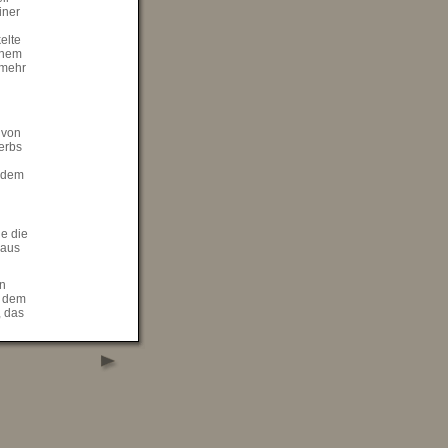
iner
elte
inem
lmehr
 von
erbs
t dem
e die
 aus
en
u dem
, das
t
nz
 und
ng.
ng
r. Sie