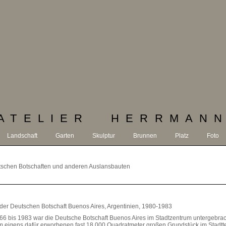
ATELIER HERRMAN
Landschaft
Garten
Skulptur
Brunnen
Platz
Foto
tschen Botschaften und anderen Auslansbauten
der Deutschen Botschaft Buenos Aires, Argentinien, 1980‐1983
66 bis 1983 war die Deutsche Botschaft Buenos Aires im Stadtzentrum untergebrac
m eigens dafür erworbenen fast 18.000 Quadratmeter großen Grundstück im Stadtte