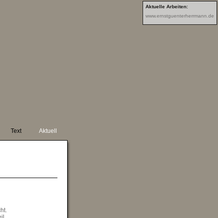
Aktuelle Arbeiten:
www.ernstguenterherrmann.de
N
Text
Aktuell
ht.
il