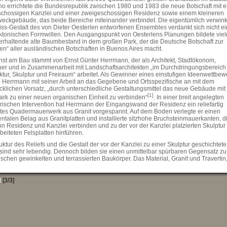
o errichtete die Bundesrepublik zwischen 1980 und 1983 die neue Botschaft mit e
schossigen Kanzlei und einer zweigeschossigen Residenz sowie einem kleineren
eckgebäude, das beide Bereiche miteinander verbindet. Die eigentümlich verwink
iss‐Gestalt des von Dieter Oesterlen entworfenen Ensembles verdankt sich nicht e
ektonischen Formwillen. Den Ausgangspunkt von Oesterlens Planungen bildete vie
 erhaltende alte Baumbestand in dem großen Park, der die Deutsche Botschaft zur
en“ aller ausländischen Botschaften in Buenos Aires macht.
nst am Bau stammt von Ernst Günter Herrmann, der als Architekt, Stadtökonom,
uer und in Zusammenarbeit mit Landschaftsarchitekten „im Durchdringungsbereich
ktur, Skulptur und Freiraum“ arbeitet. Als Gewinner eines einstufigen Ideenwettbew
e Herrmann mit seiner Arbeit an das Gegebene und Ortsspezifische an mit dem
cklichen Vorsatz,
„durch unterschiedliche Gestaltungsmittel das neue Gebäude mi
[
1
]
ark zu einer neuen organischen Einheit zu verbinden“
. In einer breit angelegten
rischen Intervention hat Herrmann der Eingangswand der Residenz ein reliefartig
ztes Quadermauerwerk aus Granit vorgespannt. Auf dem Boden verlegte er einen
talen Belag aus Granitplatten und installierte sitzhohe Bruchsteinmauerkanten, di
n Residenz und Kanzlei verbinden und zu der vor der Kanzlei platzierten Skulptur
eiteten Felsplatten hinführen.
uktur des Reliefs und die Gestalt der vor der Kanzlei zu einer Skulptur geschichtet
 sind sehr lebendig. Dennoch bilden sie einen unmittelbar spürbaren Gegensatz z
chen gewinkelten und terrassierten Baukörper. Das Material, Granit und Travertin
m Innern oder auf den horizontalen Geschossbändern der Fassaden begegnet, stell
en der Kunst und der Architektur direkte Bezüge her. Im Empfangsraum der Reside
Ausläufer der reliefierten Granitwand auf den Travertin des Bodens und den grün
t
[3/3]
ten Marmor der Führungswand; sie kontrastieren mit dem Glas der Türumrahmung
üstung des Treppengeländers und mit den edlen Hölzern der gediegenen Ausstattu
 Wesentlichen aus drei Elementen bestehende Arbeit erzielt so in der Gesamtwirku
f Gegensätzen basierende Harmonie. Dabei ist die Gestaltung in sich unspektakulä
icht auf künstlerische Gesten, nicht auf schnellen Sinnenreiz, sondern auf den