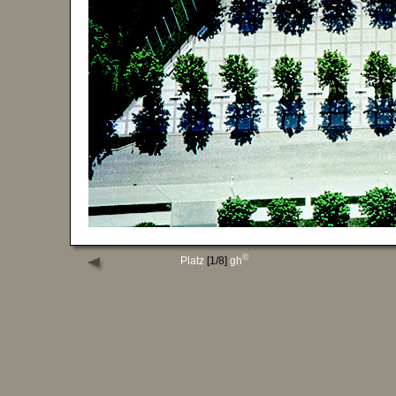
©
Platz
[1/8]
gh