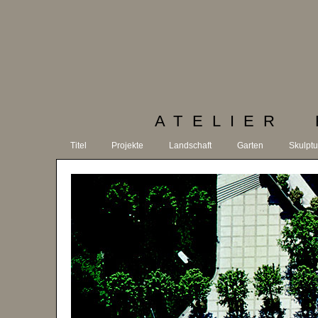
ATELIER 
Titel
Projekte
Landschaft
Garten
Skulptu