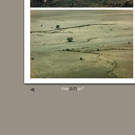
©
Foto
[1/7]
gh